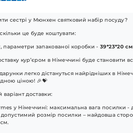
ити сестрі у Мюнхен святковий набір посуду?
скільки це буде коштувати:
г
, параметри запакованої коробки -
39*23*20 см
доставку кур’єром в Німеччині буде становити в
дарунки легко дістануться найрідніших в Німеч
ідною ціною! 🎉💝
 варіант доставки:
mes у Німеччині: максимальна вага посилки - д
допустимий розмір посилки – найдовша сторо
 см.