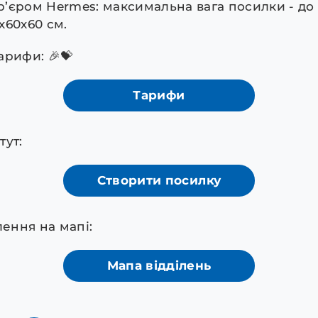
’єром Hermes: максимальна вага посилки - до 3
х60х60 см.
арифи: 🎉💝
Тарифи
тут:
Створити посилку
лення на мапі:
Мапа відділень