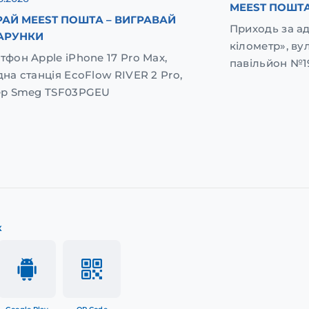
MEEST ПОШТА
АЙ MEEST ПОШТА – ВИГРАВАЙ
Приходь за а
АРУНКИ
кілометр», вул
тфон Apple iPhone 17 Pro Max,
павільйон №1
дна станція EcoFlow RIVER 2 Pro,
ер Smeg TSF03PGEU
к