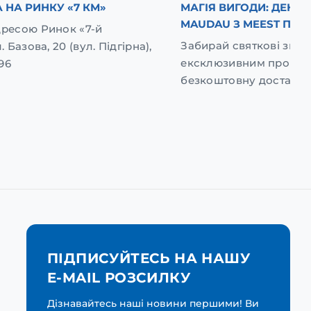
 НА РИНКУ «7 КМ»
МАГІЯ ВИГОДИ: ДЕНЬ
MAUDAU З MEEST ПОШ
дресою Ринок «7-й
Забирай святкові зниж
. Базова, 20 (вул. Підгірна),
ексклюзивним промок
96
безкоштовну доставку
ПІДПИСУЙТЕСЬ НА НАШУ
E-MAIL РОЗСИЛКУ
Дізнавайтесь наші новини першими! Ви