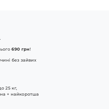
.
сього
690 грн
!
чині без зайвих
о 25 кг,
на + найкоротша