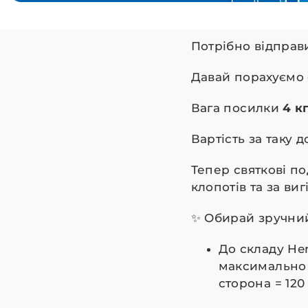
Потрібно відправ
Давай порахуємо 
Вага посилки
4 к
Вартість за таку 
Тепер святкові по
клопотів та за виг
✨ Обирай зручний
До складу Her
максимально 
сторона = 120