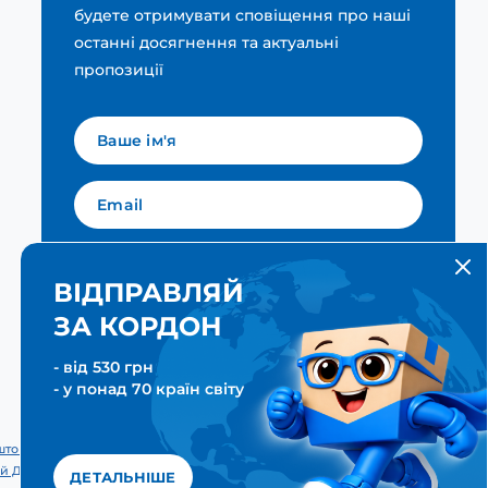
будете отримувати сповіщення про наші
останні досягнення та актуальні
пропозиції
Мова для вашої розсилки
Українська
ВІДПРАВЛЯЙ
ЗА КОРДОН
ПІДПИСАТИСЯ
- від 530 грн
- у понад 70 країн світу
тові & Транспортні послуги. Всі права захищені. Meest ПОШТА®
й Дім «Міст Експрес».
ДЕТАЛЬНІШЕ