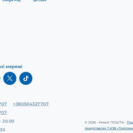
Google Play
QR Code
ьні мережі
707
+380504327707
707
- 20.00
© 2026 - Meest ПОШТА -
Пош
представляє ТзОВ «Торгови
.00