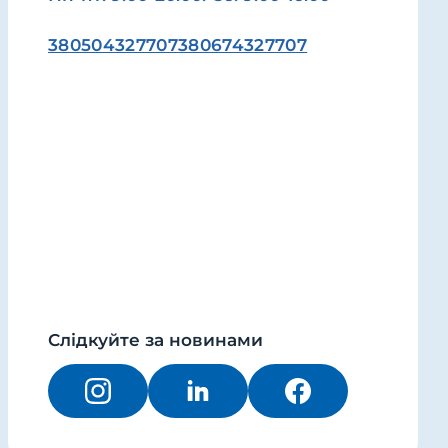
380504327707
380674327707
Слідкуйте за новинами