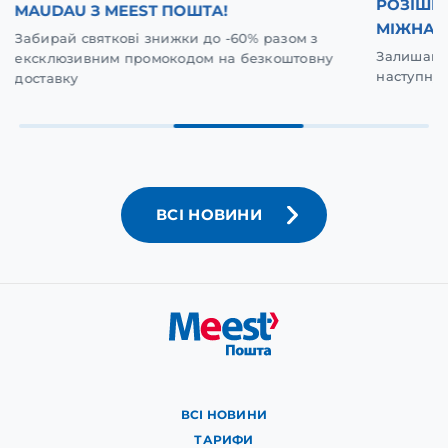
РОЗІШР
MAUDAU З MEEST ПОШТА!
МІЖНАР
Забирай святкові знижки до -60% разом з
Залишай в
ексклюзивним промокодом на безкоштовну
наступну 
доставку
ВСІ НОВИНИ
ВСІ НОВИНИ
ТАРИФИ