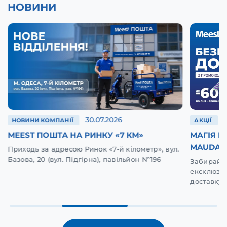
НОВИНИ
30.07.2026
НОВИНИ КОМПАНІЇ
АКЦІЇ
MEEST ПОШТА НА РИНКУ «7 КМ»
МАГІЯ 
MAUDAU 
Приходь за адресою Ринок «7-й кілометр», вул.
Базова, 20 (вул. Підгірна), павільйон №196
Забирай с
ексклюзи
доставку