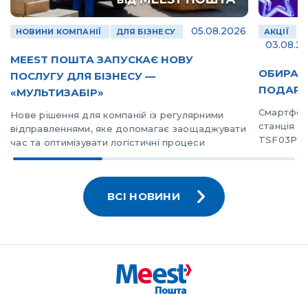
05.08.2026
ДЛЯ БІЗНЕСУ
АКЦІЇ
НОВИНИ КОМПАНІЇ
РОЗ
03.08.2026
ПУСКАЄ НОВУ
ОБИРАЙ MEEST ПОШТА – ВИ
НЕСУ —
ПОДАРУНКИ
Смартфон Apple iPhone 17 Pro Ma
мпаній із регулярними
станція EcoFlow RIVER 2 Pro, т
е допомагає заощаджувати
TSF03PGEU
логістичні процеси
ВСІ НОВИНИ