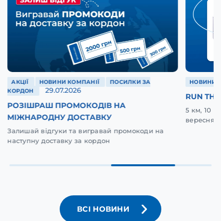
АКЦІЇ
НОВИНИ КОМПАНІЇ
ПОСИЛКИ ЗА
НОВИНИ 
29.07.2026
КОРДОН
RUN THE
РОЗІШРАШ ПРОМОКОДІВ НА
5 км, 10 
МІЖНАРОДНУ ДОСТАВКУ
вересня у
Залишай відгуки та вигравай промокоди на
наступну доставку за кордон
ВСІ НОВИНИ