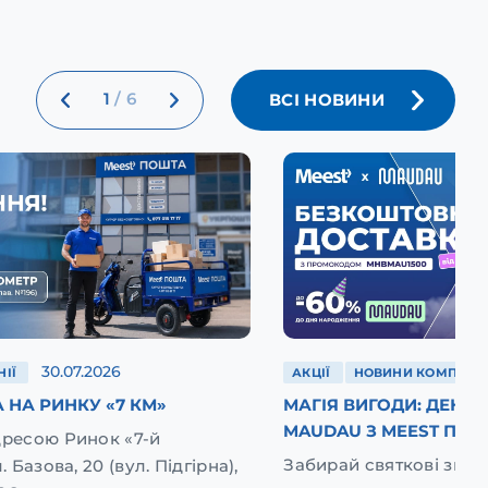
1
/
6
ВСІ НОВИНИ
30.07.2026
ІЇ
АКЦІЇ
НОВИНИ КОМПАНІЇ
 НА РИНКУ «7 КМ»
МАГІЯ ВИГОДИ: ДЕНЬ
MAUDAU З MEEST ПОШ
дресою Ринок «7-й
Забирай святкові зниж
. Базова, 20 (вул. Підгірна),