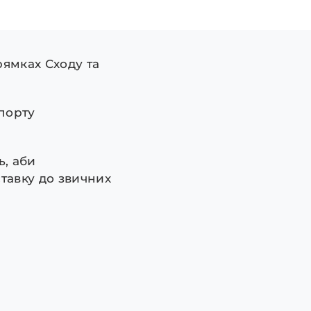
рямках Сходу та
спорту
, аби
тавку до звичних