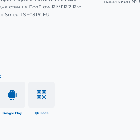
павільйон №1
дна станція EcoFlow RIVER 2 Pro,
ер Smeg TSF03PGEU
к
Google Play
QR Code