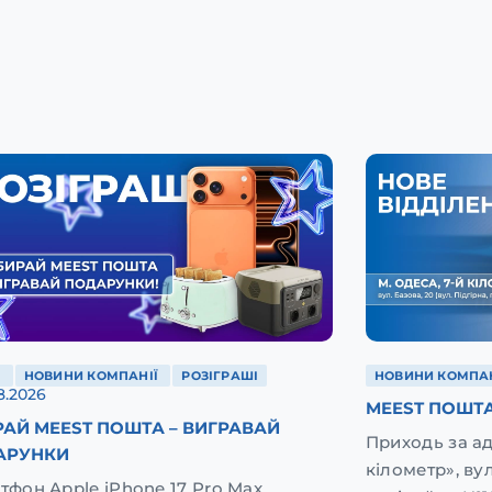
Ї
НОВИНИ КОМПАНІЇ
РОЗІГРАШІ
НОВИНИ КОМПАН
8.2026
MEEST ПОШТА
АЙ MEEST ПОШТА – ВИГРАВАЙ
Приходь за а
АРУНКИ
кілометр», вул
тфон Apple iPhone 17 Pro Max,