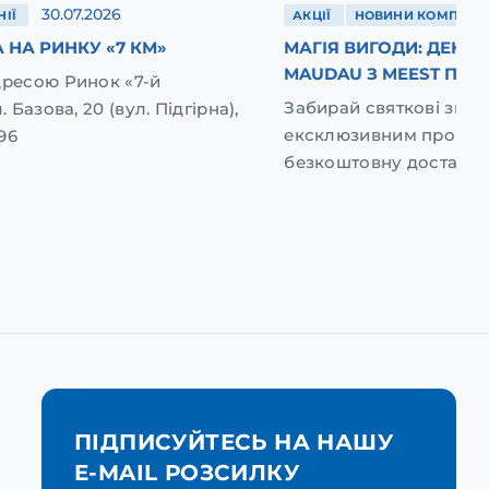
30.07.2026
ІЇ
АКЦІЇ
НОВИНИ КОМПАНІЇ
 НА РИНКУ «7 КМ»
МАГІЯ ВИГОДИ: ДЕНЬ
MAUDAU З MEEST ПОШ
дресою Ринок «7-й
Забирай святкові зниж
. Базова, 20 (вул. Підгірна),
ексклюзивним промок
96
безкоштовну доставку
ПІДПИСУЙТЕСЬ НА НАШУ
E-MAIL РОЗСИЛКУ