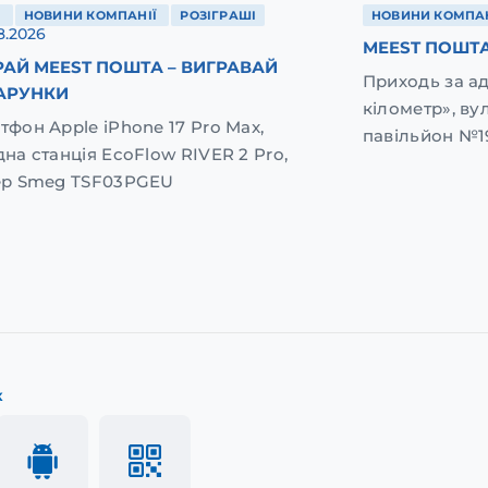
Ї
НОВИНИ КОМПАНІЇ
РОЗІГРАШІ
НОВИНИ КОМПАН
8.2026
MEEST ПОШТА
АЙ MEEST ПОШТА – ВИГРАВАЙ
Приходь за а
АРУНКИ
кілометр», вул
тфон Apple iPhone 17 Pro Max,
павільйон №1
дна станція EcoFlow RIVER 2 Pro,
ер Smeg TSF03PGEU
к