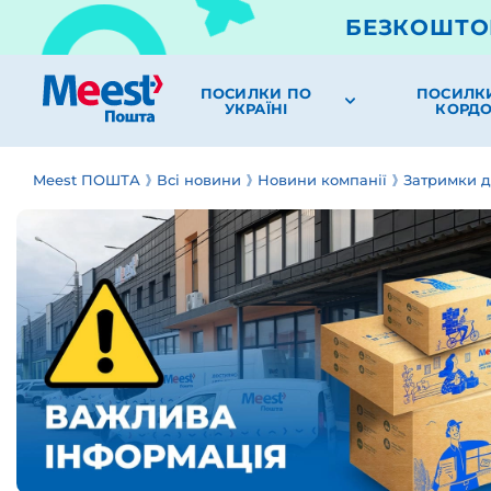
БЕЗКОШТО
ПОСИЛКИ ПО
ПОСИЛК
УКРАЇНІ
КОРД
Meest ПОШТА
Всі новини
Новини компанії
Затримки д