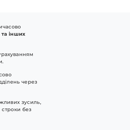
мчасово
 та інших
 урахуванням
и.
асово
дділень через
ожливих зусиль,
 строки без