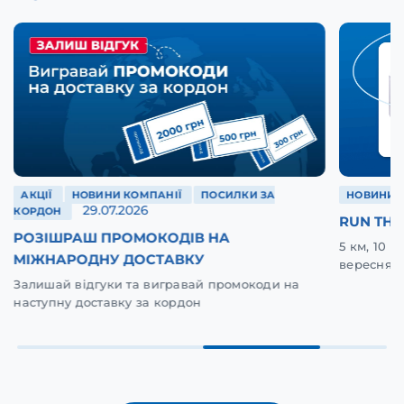
АКЦІЇ
НОВИНИ КОМПАНІЇ
ПОСИЛКИ ЗА
НОВИНИ 
29.07.2026
КОРДОН
RUN THE
РОЗІШРАШ ПРОМОКОДІВ НА
5 км, 10 
МІЖНАРОДНУ ДОСТАВКУ
вересня у
Залишай відгуки та вигравай промокоди на
наступну доставку за кордон