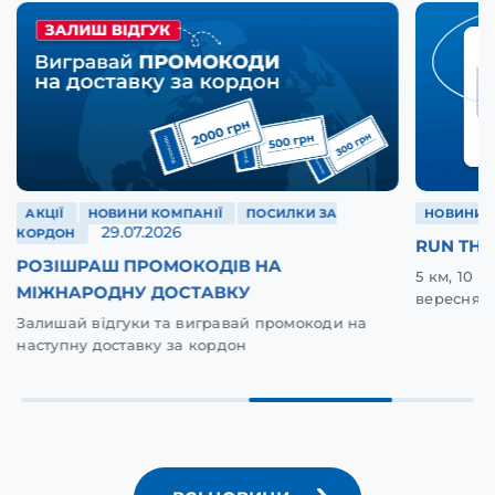
АКЦІЇ
НОВИНИ КОМПАНІЇ
ПОСИЛКИ ЗА
НОВИНИ 
29.07.2026
КОРДОН
RUN THE
РОЗІШРАШ ПРОМОКОДІВ НА
5 км, 10 
МІЖНАРОДНУ ДОСТАВКУ
вересня у
Залишай відгуки та вигравай промокоди на
наступну доставку за кордон