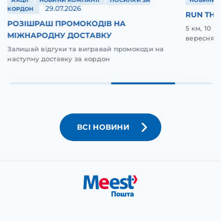
АКЦІЇ
НОВИНИ КОМПАНІЇ
ПОСИЛКИ ЗА
НОВИНИ 
29.07.2026
КОРДОН
RUN THE
РОЗІШРАШ ПРОМОКОДІВ НА
5 км, 10 
МІЖНАРОДНУ ДОСТАВКУ
вересня у
Залишай відгуки та вигравай промокоди на
наступну доставку за кордон
ВСІ НОВИНИ