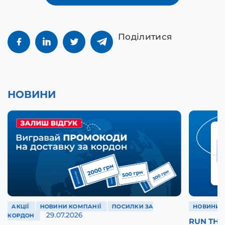
Поділитися
НОВИНИ
АКЦІЇ
НОВИНИ КОМПАНІЇ
ПОСИЛКИ ЗА
НОВИНИ 
29.07.2026
КОРДОН
RUN THE