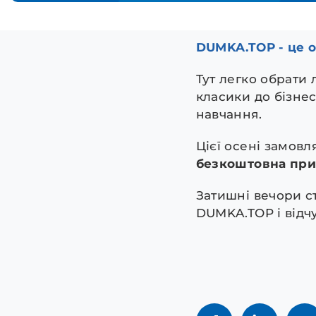
DUMKA.TOP - це о
Тут легко обрати 
класики до бізне
навчання.
Цієї осені замов
безкоштовна при 
Затишні вечори с
DUMKA.TOP і відч