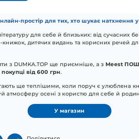
нлайн-простір для тих, хто шукає натхнення у
літературу для себе й близьких: від сучасних бе
с-книжок, дитячих видань та корисних речей дл
ляти з DUMKA.TOP ще приємніше, а з
Meest ПОШ
покупці від 600 грн
.
тають ще теплішими, коли поруч є улюблена к
уй атмосферу осені з користю для себе й родин
У магазин
Поділитися