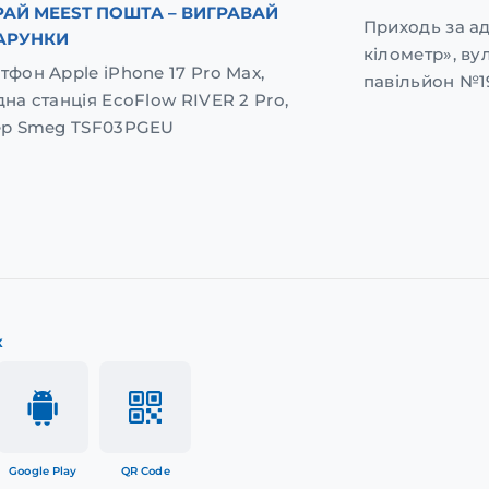
АЙ MEEST ПОШТА – ВИГРАВАЙ
Приходь за а
АРУНКИ
кілометр», вул
тфон Apple iPhone 17 Pro Max,
павільйон №1
дна станція EcoFlow RIVER 2 Pro,
ер Smeg TSF03PGEU
к
Google Play
QR Code