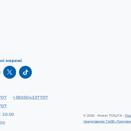
ьні мережі
707
+380504327707
707
- 20.00
© 2026 - Meest ПОШТА -
Пош
представляє ТзОВ «Торгови
.00