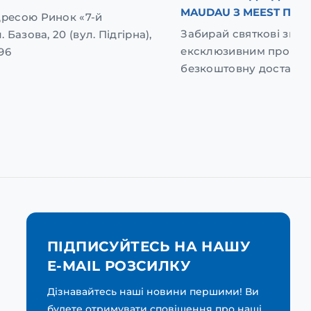
MAUDAU З MEEST ПОШ
дресою Ринок «7-й
Забирай святкові зниж
. Базова, 20 (вул. Підгірна),
ексклюзивним промок
96
безкоштовну доставку
ПІДПИСУЙТЕСЬ НА НАШУ
E-MAIL РОЗСИЛКУ
Дізнавайтесь наші новини першими! Ви
будете отримувати сповіщення про наші