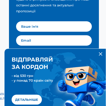
останні досягнення та актуальні
пропозиції
Мова для вашої розсилки
Українська
ВІДПРАВЛЯЙ
ЗА КОРДОН
ПІДПИСАТИСЯ
- від 530 грн
- у понад 70 країн світу
тові & Транспортні послуги. Всі права захищені. Meest ПОШТА®
й Дім «Міст Експрес».
ДЕТАЛЬНІШЕ