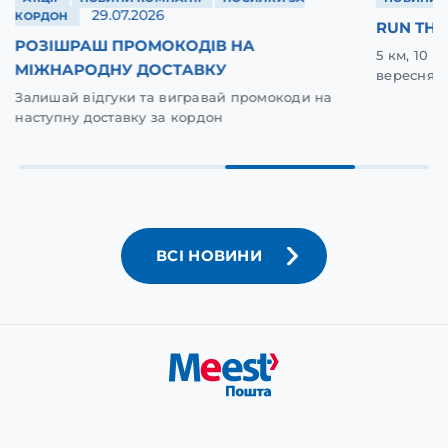
29.07.2026
КОРДОН
RUN THE
РОЗІШРАШ ПРОМОКОДІВ НА
5 км, 10 
МІЖНАРОДНУ ДОСТАВКУ
вересня у
Залишай відгуки та вигравай промокоди на
наступну доставку за кордон
ВСІ НОВИНИ