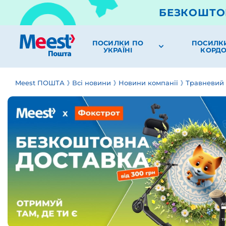
БЕЗКОШТО
ПОСИЛКИ ПО
ПОСИЛК
УКРАЇНІ
КОРД
Meest ПОШТА
Всі новини
Новини компанії
Травневий 