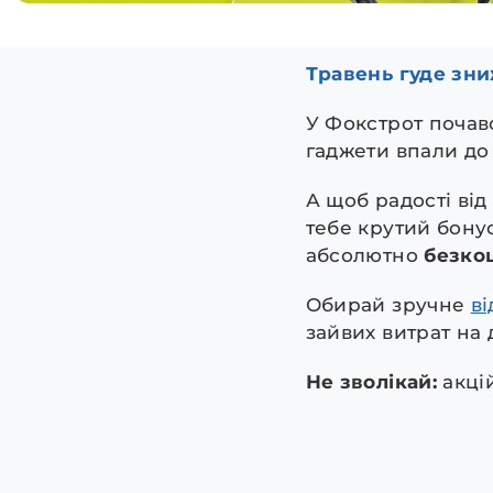
Травень гуде зн
У Фокстрот поча
гаджети впали д
А щоб радості від
тебе крутий бонус
абсолютно
безко
Обирай зручне
в
зайвих витрат на д
Не зволікай:
акці