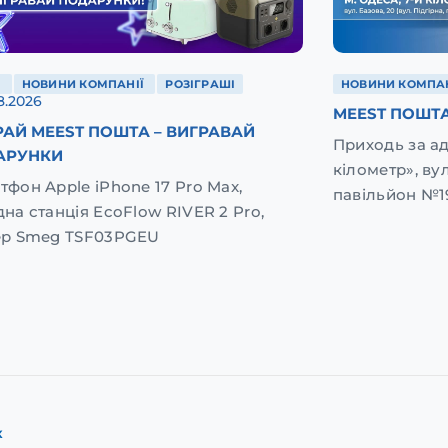
Ї
НОВИНИ КОМПАНІЇ
РОЗІГРАШІ
НОВИНИ КОМПАН
8.2026
MEEST ПОШТА
АЙ MEEST ПОШТА – ВИГРАВАЙ
Приходь за а
АРУНКИ
кілометр», вул
тфон Apple iPhone 17 Pro Max,
павільйон №1
дна станція EcoFlow RIVER 2 Pro,
ер Smeg TSF03PGEU
к