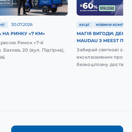
30.07.2026
ІЇ
АКЦІЇ
НОВИНИ КОМПАНІЇ
 НА РИНКУ «7 КМ»
МАГІЯ ВИГОДИ: ДЕНЬ
MAUDAU З MEEST ПОШ
дресою Ринок «7-й
Забирай святкові зниж
. Базова, 20 (вул. Підгірна),
ексклюзивним промок
96
безкоштовну доставку