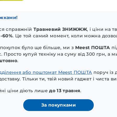
ижками!
вся справжній
Травневий ЗНИЖЖЖ
, і ціни на 
о
-60%
. Це той самий момент, коли можна дозво
 покупок було ще більше, ми з
Meest ПОШТА
пі
. Просто купуй техніку на суму від 300 грн, а м
штовно
.
ідділення або поштомат Meest ПОШТА
поруч із 
оставку. Тільки ти, твій новий гаджет і чиста ви
йні ціни діють лише
до 13 травня
.
За покупками