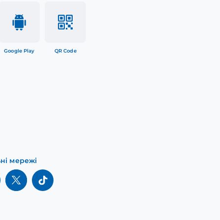
Google Play
QR Code
ьні мережі