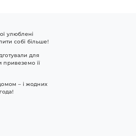
твої улюблені
лити собі більше!
дготували для
и привеземо її
домом – і жодних
года!