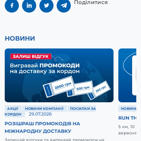
Поділитися
НОВИНИ
АКЦІЇ
НОВИНИ КОМПАНІЇ
ПОСИЛКИ ЗА
НОВИНИ 
29.07.2026
КОРДОН
RUN THE
РОЗІШРАШ ПРОМОКОДІВ НА
5 км, 10 
МІЖНАРОДНУ ДОСТАВКУ
вересня у
Залишай відгуки та вигравай промокоди на