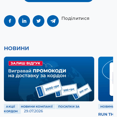
Поділитися
НОВИНИ
АКЦІЇ
НОВИНИ КОМПАНІЇ
ПОСИЛКИ ЗА
НОВИНИ 
29.07.2026
КОРДОН
RUN THE