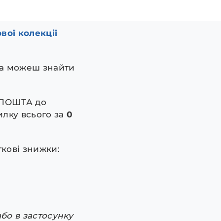
ої колекції
іта можеш знайти
 ПОШТА до
илку всього за
0
ткові знижки:
бо в застосунку