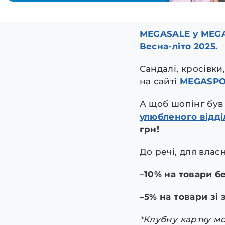
MEGASALE у MEGA
Весна-літо 2025.
Сандалі, кросівки
на сайті
MEGASP
А щоб шопінг був
улюбленого відд
грн!
До речі, для влас
–10% на товари б
–5% на товари зі
*Клубну картку мо