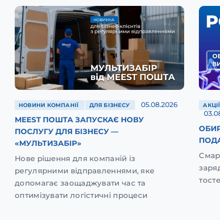
05.08.2026
НОВИНИ КОМПАНІЇ
ДЛЯ БІЗНЕСУ
АКЦІ
03.0
MEEST ПОШТА ЗАПУСКАЄ НОВУ
ОБИР
ПОСЛУГУ ДЛЯ БІЗНЕСУ —
ПОД
«МУЛЬТИЗАБІР»
Смар
Нове рішення для компаній із
заря
регулярними відправленнями, яке
тост
допомагає заощаджувати час та
оптимізувати логістичні процеси