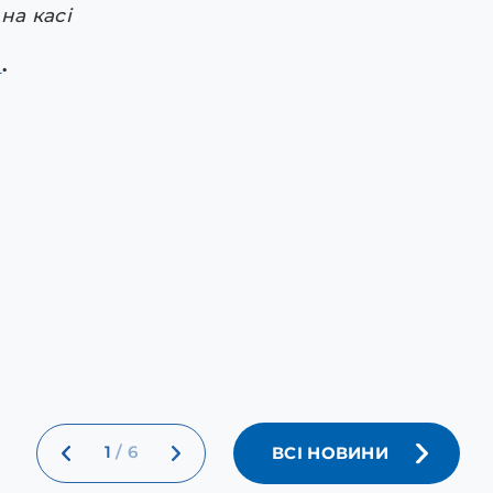
на касі
A
.
1
/
6
ВСІ НОВИНИ