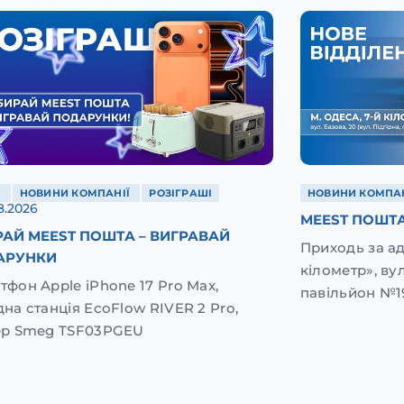
Ї
НОВИНИ КОМПАНІЇ
РОЗІГРАШІ
НОВИНИ КОМПАН
8.2026
MEEST ПОШТА
АЙ MEEST ПОШТА – ВИГРАВАЙ
Приходь за а
АРУНКИ
кілометр», вул
тфон Apple iPhone 17 Pro Max,
павільйон №1
дна станція EcoFlow RIVER 2 Pro,
ер Smeg TSF03PGEU