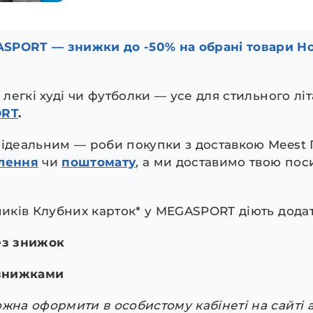
SPORT — знижки до -50% на обрані товари Нов
, легкі худі чи футболки — усе для стильного л
ORT
.
 ідеальним — роби покупки з доставкою Meest
ілення
чи
поштомату
, а ми доставимо твою пос
ників Клубних карток* у MEGASPORT діють дода
ез знижок
 знижками
жна оформити в особистому кабінеті на сайті а