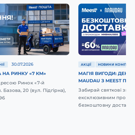
30.07.2026
ІЇ
АКЦІЇ
НОВИНИ КОМПАНІЇ
 НА РИНКУ «7 КМ»
МАГІЯ ВИГОДИ: ДЕНЬ
MAUDAU З MEEST ПОШ
дресою Ринок «7-й
Забирай святкові зниж
. Базова, 20 (вул. Підгірна),
ексклюзивним промок
96
безкоштовну доставку