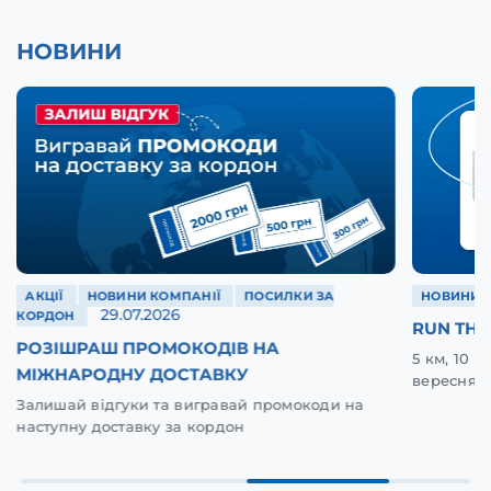
НОВИНИ
АКЦІЇ
НОВИНИ КОМПАНІЇ
ПОСИЛКИ ЗА
НОВИНИ 
29.07.2026
КОРДОН
RUN THE
РОЗІШРАШ ПРОМОКОДІВ НА
5 км, 10 
МІЖНАРОДНУ ДОСТАВКУ
вересня у
Залишай відгуки та вигравай промокоди на
наступну доставку за кордон