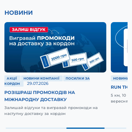
НОВИНИ
АКЦІЇ
НОВИНИ КОМПАНІЇ
ПОСИЛКИ ЗА
НОВИНИ 
29.07.2026
КОРДОН
RUN THE
РОЗІШРАШ ПРОМОКОДІВ НА
5 км, 10 
МІЖНАРОДНУ ДОСТАВКУ
вересня у
Залишай відгуки та вигравай промокоди на
наступну доставку за кордон