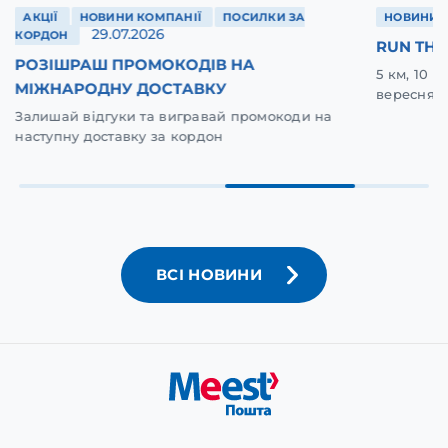
АКЦІЇ
НОВИНИ КОМПАНІЇ
ПОСИЛКИ ЗА
НОВИНИ 
29.07.2026
КОРДОН
RUN THE
РОЗІШРАШ ПРОМОКОДІВ НА
5 км, 10 
МІЖНАРОДНУ ДОСТАВКУ
вересня у
Залишай відгуки та вигравай промокоди на
наступну доставку за кордон
ВСІ НОВИНИ