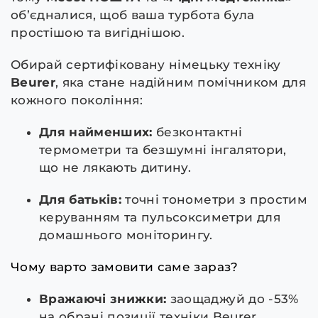
об’єдналися, щоб ваша турбота була
простішою та вигіднішою.
Обирай сертифіковану німецьку техніку
Beurer
, яка стане надійним помічником для
кожного покоління:
Для найменших:
безконтактні
термометри та безшумні інгалятори,
що не лякають дитину.
Для батьків:
точні тонометри з простим
керуванням та пульсоксиметри для
домашнього моніторингу.
Чому варто замовити саме зараз?
Вражаючі знижки:
заощаджуй до -53%
на обрані позиції техніки Beurer.