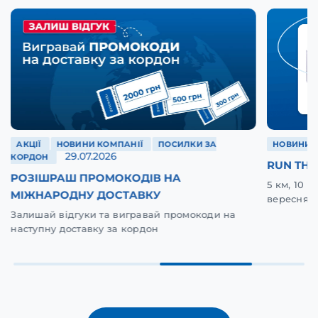
АКЦІЇ
НОВИНИ КОМПАНІЇ
ПОСИЛКИ ЗА
НОВИНИ 
29.07.2026
КОРДОН
RUN THE
РОЗІШРАШ ПРОМОКОДІВ НА
5 км, 10 
МІЖНАРОДНУ ДОСТАВКУ
вересня у
Залишай відгуки та вигравай промокоди на
наступну доставку за кордон