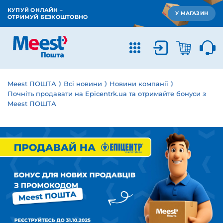
КУПУЙ ОНЛАЙН –
У МАГАЗИН
ОТРИМУЙ БЕЗКОШТОВНО
Meest ПОШТА
Всі новини
Новини компанії
Почніть продавати на Epicentrk.ua та отримайте бонуси з
Meest ПОШТА