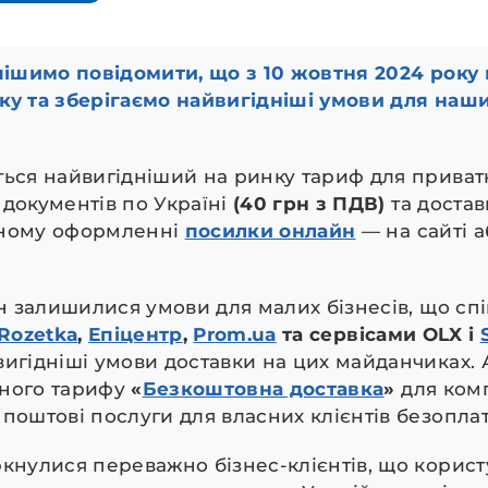
спішимо повідомити, що з 10 жовтня 2024 рок
ку та зберігаємо найвигідніші умови для наши
ться найвигідніший на ринку тариф для приватн
 документів по Україні
(40 грн з ПДВ)
та достав
ному оформленні
посилки онлайн
— на сайті а
ін залишилися умови для малих бізнесів, що с
Rozetka
,
Епіцентр
,
Prom.ua
та сервісами OLX і
вигідніші умови доставки на цих майданчиках.
ьного тарифу
«
Безкоштовна доставка
»
для комп
 поштові послуги для власних клієнтів безопла
ркнулися переважно бізнес-клієнтів, що корис