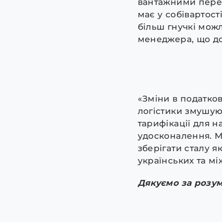
вантажними перев
має у собівартост
більш гнучкі мож
менеджера, що до
«Зміни в податков
логістики змушую
тарифікації для н
удосконалення. М
зберігати сталу я
українських та м
Дякуємо за розум