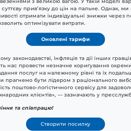
езеннями з великою вагою. У такій моделі вар
і суттєву прив’язку до цін на пальне. Однак, м
ливості отримати індивідуальні знижки через 
зволить оптимізувати витрати.
Оновлені тарифи
ому законодавстві, інфляція та дії інших гравці
ть нас провести незначне коригування окреми
адання послуг на належному рівні та їх подаль
и прагнемо бути лідером з раціонального вибор
кість поштово-логістичного сервісу для задово
іжнародних клієнтів», — зазначають у пресслуж
іння та співпрацю!
Створити посилку