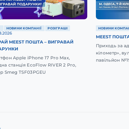
Ї
НОВИНИ КОМПАНІЇ
РОЗІГРАШІ
НОВИНИ КОМПАН
8.2026
MEEST ПОШТА
АЙ MEEST ПОШТА – ВИГРАВАЙ
Приходь за а
АРУНКИ
кілометр», вул
тфон Apple iPhone 17 Pro Max,
павільйон №1
дна станція EcoFlow RIVER 2 Pro,
ер Smeg TSF03PGEU
к