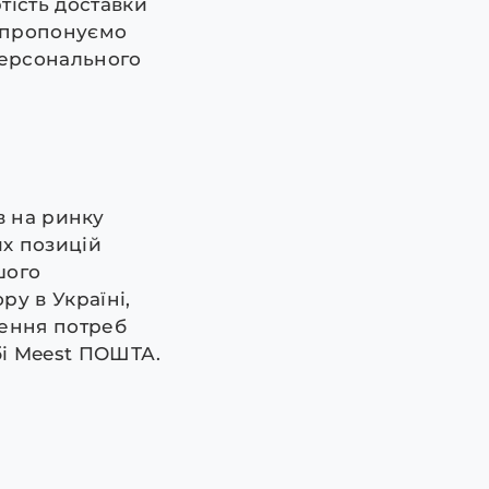
тість доставки
и пропонуємо
персонального
в на ринку
х позицій
шого
у в Україні,
лення потреб
бі Meest ПОШТА.