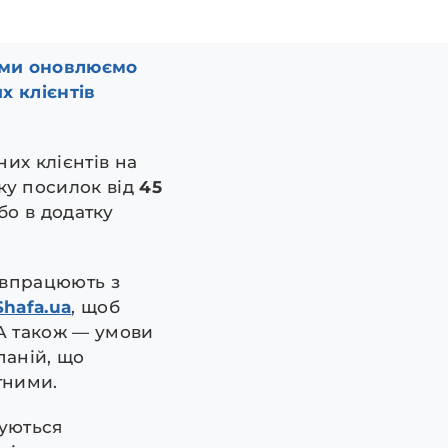
у ми оновлюємо
х клієнтів
их клієнтів на
ку посилок від
45
бо в додатку
півпрацюють з
Shafa.ua
, щоб
 А також — умови
аній, що
тними.
туються