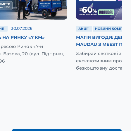
30.07.2026
ІЇ
АКЦІЇ
НОВИНИ КОМПАНІЇ
 НА РИНКУ «7 КМ»
МАГІЯ ВИГОДИ: ДЕНЬ
MAUDAU З MEEST ПОШ
дресою Ринок «7-й
Забирай святкові зниж
. Базова, 20 (вул. Підгірна),
ексклюзивним промок
96
безкоштовну доставку