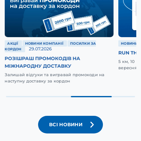
АКЦІЇ
НОВИНИ КОМПАНІЇ
ПОСИЛКИ ЗА
НОВИНИ 
29.07.2026
КОРДОН
RUN THE
РОЗІШРАШ ПРОМОКОДІВ НА
5 км, 10 
МІЖНАРОДНУ ДОСТАВКУ
вересня у
Залишай відгуки та вигравай промокоди на
наступну доставку за кордон
ВСІ НОВИНИ