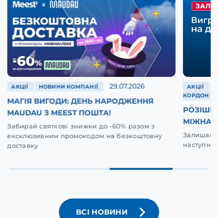
29.07.2026
АКЦІЇ
НОВИНИ КОМПАНІЇ
АКЦІЇ
КОРДОН
МАГІЯ ВИГОДИ: ДЕНЬ НАРОДЖЕННЯ
РОЗІШР
MAUDAU З MEEST ПОШТА!
МІЖНАР
Забирай святкові знижки до -60% разом з
Залишай в
ексклюзивним промокодом на безкоштовну
наступну 
доставку
ВСІ НОВИНИ