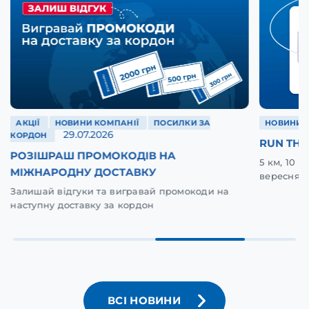
АКЦІЇ
НОВИНИ КОМПАНІЇ
ПОСИЛКИ ЗА
НОВИНИ 
29.07.2026
КОРДОН
RUN THE
РОЗІШРАШ ПРОМОКОДІВ НА
5 км, 10 
МІЖНАРОДНУ ДОСТАВКУ
вересня у
Залишай відгуки та вигравай промокоди на
наступну доставку за кордон
ВСІ НОВИНИ