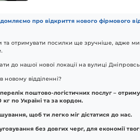
ідомляємо про відкриття нового фірмового ві
и та отримувати посилки ще зручніше, адже ми
.
ти до нашої нової локації на вулиці Дніпровс
в новому відділенні?
ерелік поштово-логістичних послуг – отриму
 кг по Україні та за кордон.
шування, щоб ти легко міг дістатися до нас.
говування без довгих черг, для економії тво