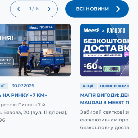
1
/
6
ВСІ НОВИНИ
30.07.2026
ІЇ
АКЦІЇ
НОВИНИ КОМПАНІЇ
 НА РИНКУ «7 КМ»
МАГІЯ ВИГОДИ: ДЕНЬ
MAUDAU З MEEST ПОШ
дресою Ринок «7-й
Забирай святкові зниж
. Базова, 20 (вул. Підгірна),
ексклюзивним промок
96
безкоштовну доставку