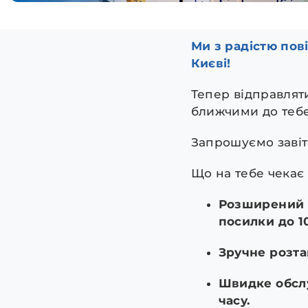
Ми з радістю пов
Києві!
Тепер відправлят
ближчими до тебе
Запрошуємо завіта
Що на тебе чекає 
Розширений п
посилки до 10
Зручне розта
Швидке обслу
часу.