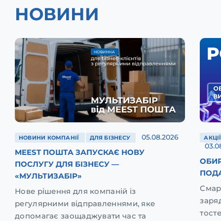
НОВИНИ
05.08.2026
НОВИНИ КОМПАНІЇ
ДЛЯ БІЗНЕСУ
АКЦІ
03.0
MEEST ПОШТА ЗАПУСКАЄ НОВУ
ОБИР
ПОСЛУГУ ДЛЯ БІЗНЕСУ —
ПОД
«МУЛЬТИЗАБІР»
Смар
Нове рішення для компаній із
заря
регулярними відправленнями, яке
тост
допомагає заощаджувати час та