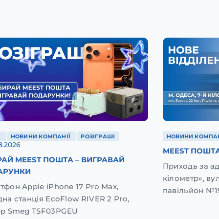
Ї
НОВИНИ КОМПАНІЇ
РОЗІГРАШІ
НОВИНИ КОМПАН
8.2026
MEEST ПОШТА
АЙ MEEST ПОШТА – ВИГРАВАЙ
Приходь за а
АРУНКИ
кілометр», вул
тфон Apple iPhone 17 Pro Max,
павільйон №1
дна станція EcoFlow RIVER 2 Pro,
ер Smeg TSF03PGEU