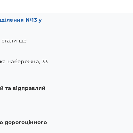
дділення №13 у
 стали ще
ька набережна, 33
й та відправляй
го дорогоцінного