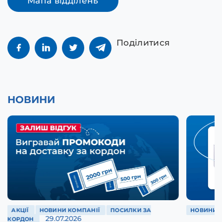
Мапа відділень
Поділитися
НОВИНИ
АКЦІЇ
НОВИНИ КОМПАНІЇ
ПОСИЛКИ ЗА
НОВИНИ 
29.07.2026
КОРДОН