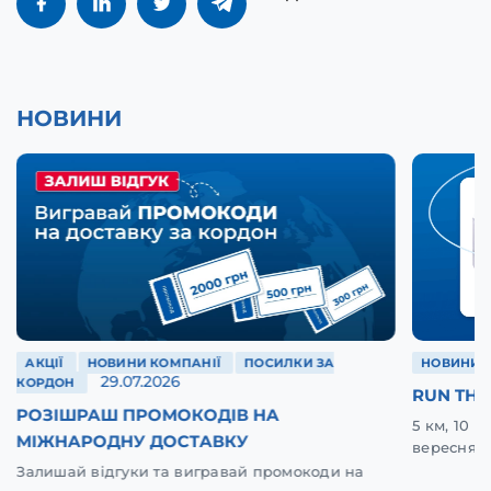
НОВИНИ
АКЦІЇ
НОВИНИ КОМПАНІЇ
ПОСИЛКИ ЗА
НОВИНИ 
29.07.2026
КОРДОН
RUN THE
РОЗІШРАШ ПРОМОКОДІВ НА
5 км, 10 
МІЖНАРОДНУ ДОСТАВКУ
вересня у
Залишай відгуки та вигравай промокоди на