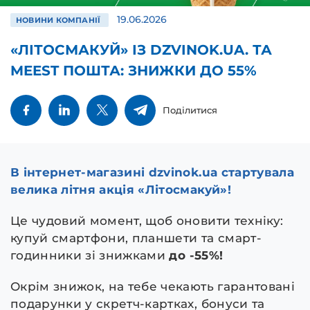
19.06.2026
НОВИНИ КОМПАНІЇ
«ЛІТОСМАКУЙ» ІЗ DZVINOK.UA. ТА
MEEST ПОШТА: ЗНИЖКИ ДО 55%
Поділитися
В інтернет-магазині dzvinok.ua стартувала
велика літня акція «Літосмакуй»!
Це чудовий момент, щоб оновити техніку:
купуй смартфони, планшети та смарт-
годинники зі знижками
до
-55%!
Окрім знижок, на тебе чекають гарантовані
подарунки у скретч-картках, бонуси та