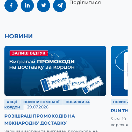
Поділитися
НОВИНИ
АКЦІЇ
НОВИНИ КОМПАНІЇ
ПОСИЛКИ ЗА
НОВИНИ 
29.07.2026
КОРДОН
RUN THE
РОЗІШРАШ ПРОМОКОДІВ НА
5 км, 10 
МІЖНАРОДНУ ДОСТАВКУ
вересня у
Залишай відгуки та вигравай промокоди на