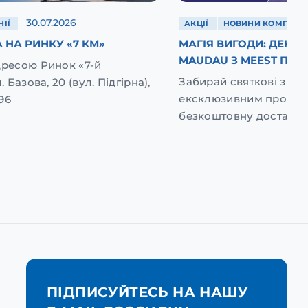
30.07.2026
ІЇ
АКЦІЇ
НОВИНИ КОМПАНІЇ
 НА РИНКУ «7 КМ»
МАГІЯ ВИГОДИ: ДЕНЬ
MAUDAU З MEEST ПОШ
дресою Ринок «7-й
Забирай святкові зниж
. Базова, 20 (вул. Підгірна),
ексклюзивним промок
96
безкоштовну доставку
ПІДПИСУЙТЕСЬ НА НАШУ