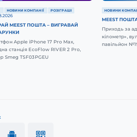
Ї
НОВИНИ КОМПАНІЇ
РОЗІГРАШІ
НОВИНИ КОМПАН
8.2026
MEEST ПОШТА
АЙ MEEST ПОШТА – ВИГРАВАЙ
Приходь за а
АРУНКИ
кілометр», вул
тфон Apple iPhone 17 Pro Max,
павільйон №1
дна станція EcoFlow RIVER 2 Pro,
ер Smeg TSF03PGEU
к