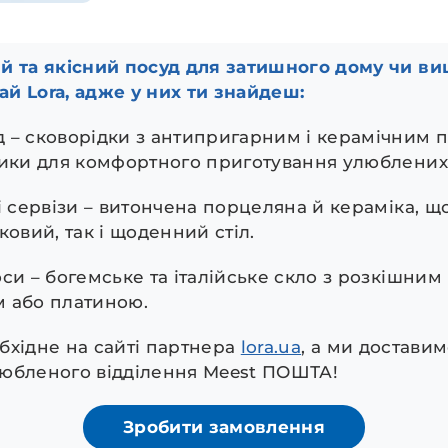
й та якісний посуд для затишного дому чи в
й Lora, адже у них ти знайдеш:
д – сковорідки з антипригарним і керамічним 
ники для комфортного приготування улюблених 
ві сервізи – витончена порцеляна й кераміка, щ
ковий, так і щоденний стіл.
оси – богемське та італійське скло з розкішни
 або платиною.
бхідне на сайті партнера
lora.ua
, а ми доставим
юбленого відділення Meest ПОШТА!
Зробити замовлення