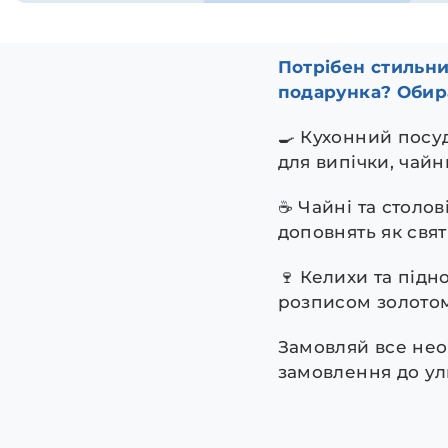
Потрібен стильни
подарунка? Обира
🍳 Кухонний посу
для випічки, чай
☕️ Чайні та столо
доповнять як свят
🍷 Келихи та підн
розписом золотом
Замовляй все нео
замовлення до ул