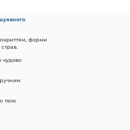
ишуканого
покриттям, форми
страв.
о чудово
м ручним
о твоє