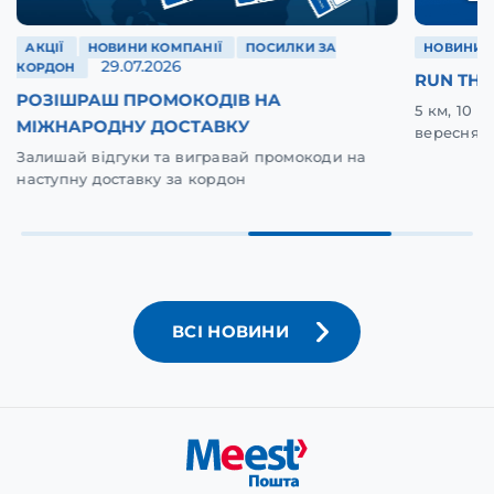
АКЦІЇ
НОВИНИ КОМПАНІЇ
ПОСИЛКИ ЗА
НОВИНИ 
29.07.2026
КОРДОН
RUN THE
РОЗІШРАШ ПРОМОКОДІВ НА
5 км, 10 
МІЖНАРОДНУ ДОСТАВКУ
вересня у
Залишай відгуки та вигравай промокоди на
наступну доставку за кордон
ВСІ НОВИНИ