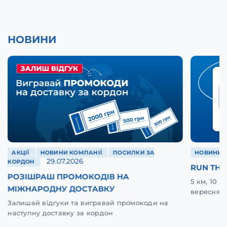
НОВИНИ
АКЦІЇ
НОВИНИ КОМПАНІЇ
ПОСИЛКИ ЗА
НОВИНИ 
29.07.2026
КОРДОН
RUN THE
РОЗІШРАШ ПРОМОКОДІВ НА
5 км, 10 
МІЖНАРОДНУ ДОСТАВКУ
вересня у
Залишай відгуки та вигравай промокоди на
наступну доставку за кордон