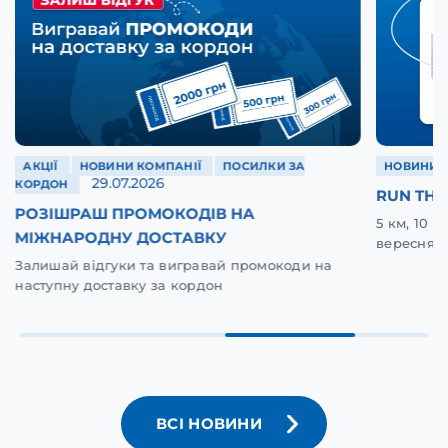
АКЦІЇ
НОВИНИ КОМПАНІЇ
ПОСИЛКИ ЗА
НОВИНИ 
29.07.2026
КОРДОН
RUN THE
РОЗІШРАШ ПРОМОКОДІВ НА
5 км, 10 
МІЖНАРОДНУ ДОСТАВКУ
вересня у
Залишай відгуки та вигравай промокоди на
наступну доставку за кордон
ВСІ НОВИНИ