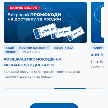
АКЦІЇ
НОВИНИ КОМПАНІЇ
ПОСИЛКИ ЗА
НОВИНИ 
29.07.2026
КОРДОН
RUN THE
РОЗІШРАШ ПРОМОКОДІВ НА
5 км, 10 
МІЖНАРОДНУ ДОСТАВКУ
вересня у
Залишай відгуки та вигравай промокоди на
наступну доставку за кордон