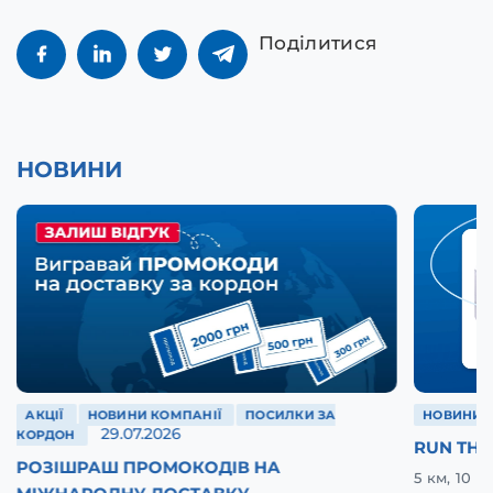
Поділитися
НОВИНИ
АКЦІЇ
НОВИНИ КОМПАНІЇ
ПОСИЛКИ ЗА
НОВИНИ 
29.07.2026
КОРДОН
RUN THE
РОЗІШРАШ ПРОМОКОДІВ НА
5 км, 10 