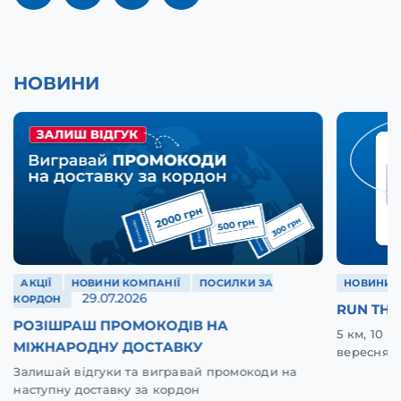
НОВИНИ
АКЦІЇ
НОВИНИ КОМПАНІЇ
ПОСИЛКИ ЗА
НОВИНИ 
29.07.2026
КОРДОН
RUN THE
РОЗІШРАШ ПРОМОКОДІВ НА
5 км, 10 
МІЖНАРОДНУ ДОСТАВКУ
вересня у
Залишай відгуки та вигравай промокоди на
наступну доставку за кордон