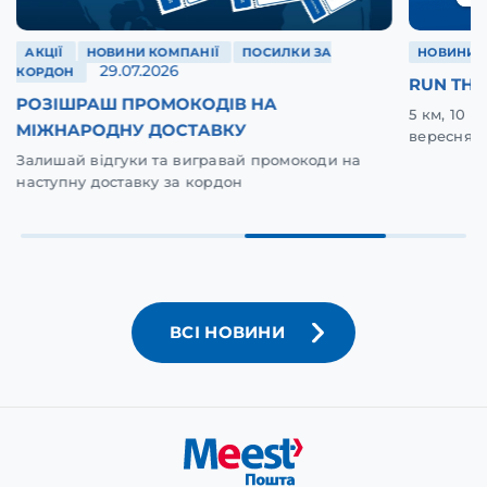
АКЦІЇ
НОВИНИ КОМПАНІЇ
ПОСИЛКИ ЗА
НОВИНИ 
29.07.2026
КОРДОН
RUN THE
РОЗІШРАШ ПРОМОКОДІВ НА
5 км, 10 
МІЖНАРОДНУ ДОСТАВКУ
вересня у
Залишай відгуки та вигравай промокоди на
наступну доставку за кордон
ВСІ НОВИНИ