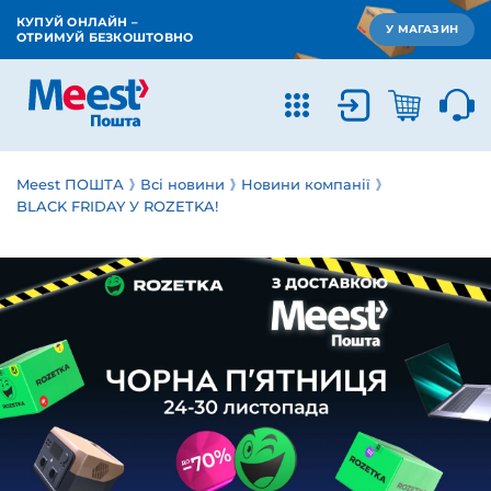
КУПУЙ ОНЛАЙН –
У МАГАЗИН
ОТРИМУЙ БЕЗКОШТОВНО
Meest ПОШТА
Всі новини
Новини компанії
BLACK FRIDAY У ROZETKA!