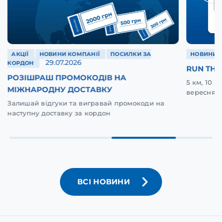
АКЦІЇ
НОВИНИ КОМПАНІЇ
ПОСИЛКИ ЗА
НОВИНИ 
29.07.2026
КОРДОН
RUN THE
РОЗІШРАШ ПРОМОКОДІВ НА
5 км, 10 
МІЖНАРОДНУ ДОСТАВКУ
вересня у
Залишай відгуки та вигравай промокоди на
наступну доставку за кордон
ВСІ НОВИНИ