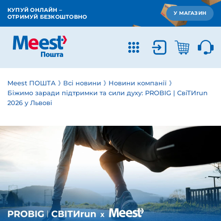
КУПУЙ ОНЛАЙН –
У МАГАЗИН
ОТРИМУЙ БЕЗКОШТОВНО
Meest ПОШТА
Всі новини
Новини компанії
Біжимо заради підтримки та сили духу: PROBIG | СвіТИrun
2026 у Львові