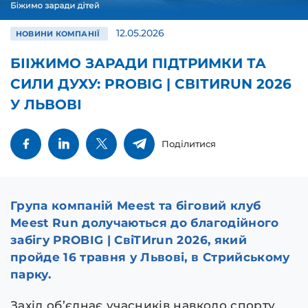
12.05.2026
НОВИНИ КОМПАНІЇ
БІІЖИМО ЗАРАДИ ПІДТРИМКИ ТА
СИЛИ ДУХУ: PROBIG | СВІТИRUN 2026
У ЛЬВОВІ
Поділитися
Група компаній Meest та біговий клуб
Meest Run долучаються до благодійного
забігу PROBIG | СвіТИrun 2026, який
пройде 16 травня у Львові, в Стрийському
парку.
Захід об’єднає учасників навколо спорту,