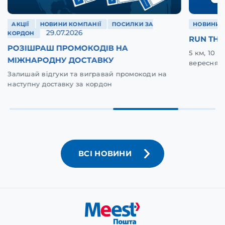
АКЦІЇ
НОВИНИ КОМПАНІЇ
ПОСИЛКИ ЗА
НОВИНИ 
29.07.2026
КОРДОН
RUN THE
РОЗІШРАШ ПРОМОКОДІВ НА
5 км, 10 
МІЖНАРОДНУ ДОСТАВКУ
вересня у
Залишай відгуки та вигравай промокоди на
наступну доставку за кордон
ВСІ НОВИНИ