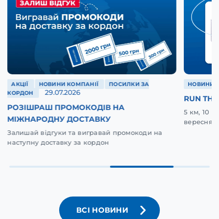
АКЦІЇ
НОВИНИ КОМПАНІЇ
ПОСИЛКИ ЗА
НОВИНИ 
29.07.2026
КОРДОН
RUN THE
РОЗІШРАШ ПРОМОКОДІВ НА
5 км, 10 
МІЖНАРОДНУ ДОСТАВКУ
вересня у
Залишай відгуки та вигравай промокоди на
наступну доставку за кордон
ВСІ НОВИНИ