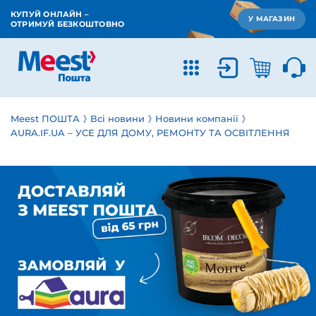
КУПУЙ ОНЛАЙН –
У МАГАЗИН
ОТРИМУЙ БЕЗКОШТОВНО
Meest ПОШТА
Всі новини
Новини компанії
AURA.IF.UA – УСЕ ДЛЯ ДОМУ, РЕМОНТУ ТА ОСВІТЛЕННЯ