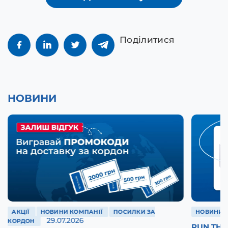
Поділитися
НОВИНИ
АКЦІЇ
НОВИНИ КОМПАНІЇ
ПОСИЛКИ ЗА
НОВИНИ 
29.07.2026
КОРДОН
RUN THE