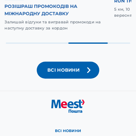
RUN THE
РОЗІШРАШ ПРОМОКОДІВ НА
5 км, 10 
МІЖНАРОДНУ ДОСТАВКУ
вересня у
Залишай відгуки та вигравай промокоди на
наступну доставку за кордон
ВСІ НОВИНИ
ВСІ НОВИНИ