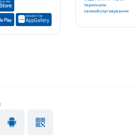
термінали
самообслуговування
к