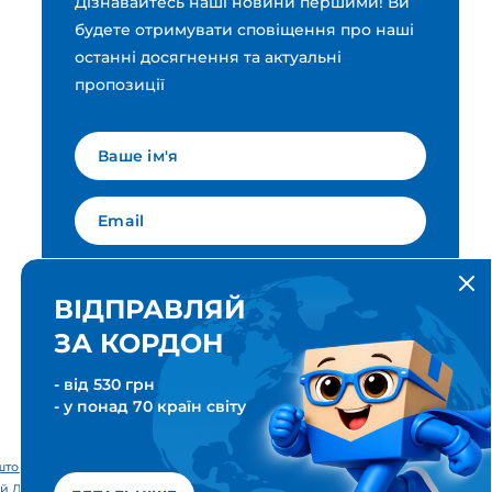
Дізнавайтесь наші новини першими! Ви
будете отримувати сповіщення про наші
останні досягнення та актуальні
пропозиції
Мова для вашої розсилки
Українська
ВІДПРАВЛЯЙ
ЗА КОРДОН
ПІДПИСАТИСЯ
- від 530 грн
- у понад 70 країн світу
тові & Транспортні послуги. Всі права захищені. Meest ПОШТА®
й Дім «Міст Експрес».