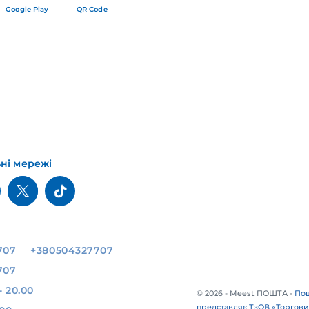
Google Play
QR Code
ьні мережі
707
+380504327707
707
- 20.00
© 2026 - Meest ПОШТА -
Пош
представляє ТзОВ «Торгови