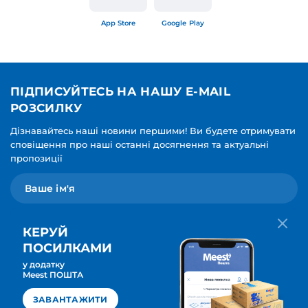
App Store
Google Play
ПІДПИСУЙТЕСЬ НА НАШУ E-MAIL
РОЗСИЛКУ
Дізнавайтесь наші новини першими! Ви будете отримувати
сповіщення про наші останні досягнення та актуальні
пропозиції
КЕРУЙ
ПОСИЛКАМИ
у додатку
Мова для вашої розсилки
Meest ПОШТА
ПІДПИСАТИСЯ
Українська
ЗАВАНТАЖИТИ