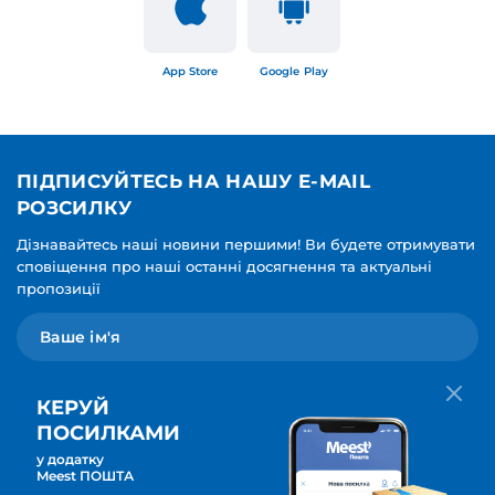
App Store
Google Play
ПІДПИСУЙТЕСЬ НА НАШУ E-MAIL
РОЗСИЛКУ
Дізнавайтесь наші новини першими! Ви будете отримувати
сповіщення про наші останні досягнення та актуальні
пропозиції
КЕРУЙ
ПОСИЛКАМИ
у додатку
Мова для вашої розсилки
Meest ПОШТА
ПІДПИСАТИСЯ
Українська