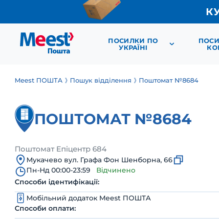
К
ПОСИЛКИ ПО
ПОСИ
УКРАЇНІ
КО
Meest ПОШТА
Пошук відділення
Поштомат №8684
ПОШТОМАТ №8684
Поштомат Епіцентр 684
Мукачево вул. Графа Фон Шенборна, 66
Пн-Нд 00:00-23:59
Відчинено
Способи ідентифікації:
Мобільний додаток Meest ПОШТА
Способи оплати: