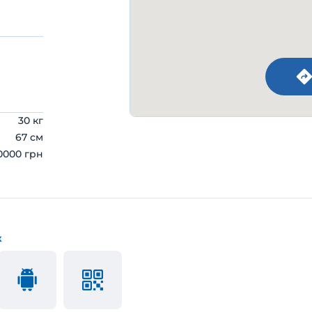
30 кг
67 см
0000 грн
к