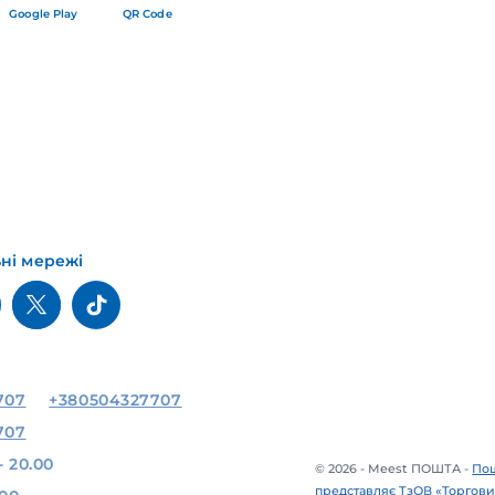
Google Play
QR Code
ьні мережі
707
+380504327707
707
- 20.00
© 2026 - Meest ПОШТА -
Пош
представляє ТзОВ «Торгови