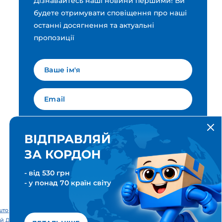
Дізнавайтесь наші новини першими! Ви
будете отримувати сповіщення про наші
останні досягнення та актуальні
пропозиції
Мова для вашої розсилки
Українська
ВІДПРАВЛЯЙ
ЗА КОРДОН
ПІДПИСАТИСЯ
- від 530 грн
- у понад 70 країн світу
тові & Транспортні послуги. Всі права захищені. Meest ПОШТА®
й Дім «Міст Експрес».