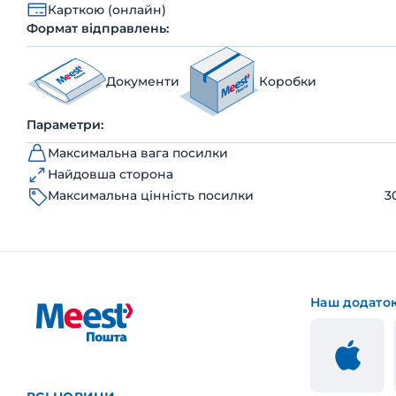
Карткою (онлайн)
Формат відправлень:
Документи
Коробки
Параметри:
Максимальна вага посилки
Найдовша сторона
Максимальна цінність посилки
3
Наш додато