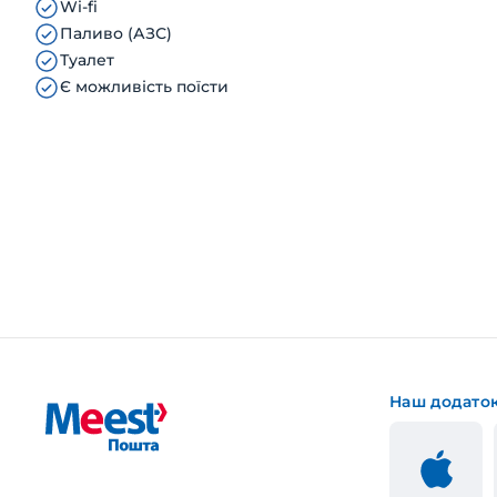
Wi-fi
Паливо (АЗС)
Туалет
Є можливість поїсти
Наш додато