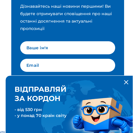
Дізнавайтесь наші новини першими! Ви
будете отримувати сповіщення про наші
останні досягнення та актуальні
пропозиції
Мова для вашої розсилки
Українська
ВІДПРАВЛЯЙ
ЗА КОРДОН
ПІДПИСАТИСЯ
- від 530 грн
- у понад 70 країн світу
тові & Транспортні послуги. Всі права захищені. Meest ПОШТА®