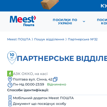
К
ПОСИЛКИ ПО
ПОСИ
УКРАЇНІ
КО
Meest ПОШТА
Пошук відділення
Партнерське №32
ПАРТНЕРСЬКЕ ВІДДІЛ
АЗК ОККО, на касі
Полтава вул. Сінна, 42
Пн-Нд 00:00-23:59
Відчинено
Способи ідентифікації:
Мобільний додаток Meest ПОШТА
Документ що посвідчує особу