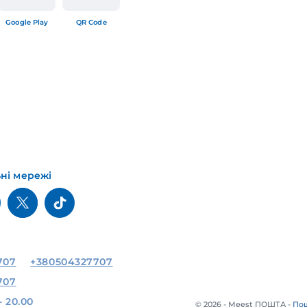
Google Play
QR Code
ьні мережі
707
+380504327707
707
- 20.00
© 2026 - Meest ПОШТА -
Пош