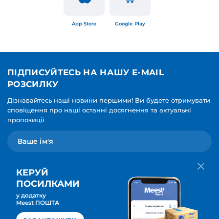
App Store
Google Play
ПІДПИСУЙТЕСЬ НА НАШУ E-MAIL
РОЗСИЛКУ
Дізнавайтесь наші новини першими! Ви будете отримувати
сповіщення про наші останні досягнення та актуальні
пропозиції
КЕРУЙ
ПОСИЛКАМИ
у додатку
Мова для вашої розсилки
Meest ПОШТА
ПІДПИСАТИСЯ
Українська