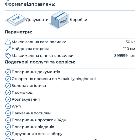
Формат відправлень:
Документи
Коробки
Параметри:
Максимальна вага посилки
30 кг
Найдовша сторона
120 см
Максимальна цінність посилки
399999 грн
Додаткові послуги та сервіси:
Повернення документів
Створення посилки по Україні у відділенні
Зелена логістика
Промокод
Розпакування
Wi-fi
Пакування посилки
Повернення протягом 14дн.
Повернення піддонів
Доручення в день забору